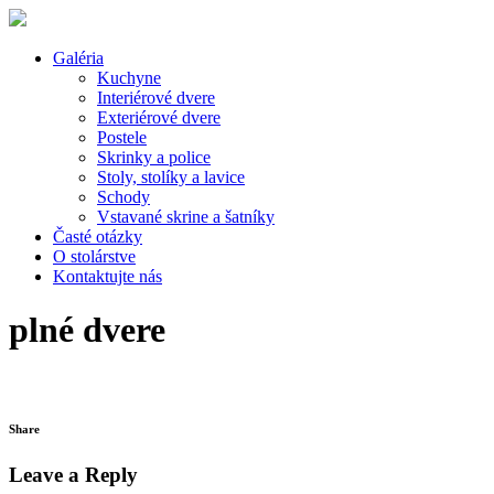
Galéria
Kuchyne
Interiérové dvere
Exteriérové dvere
Postele
Skrinky a police
Stoly, stolíky a lavice
Schody
Vstavané skrine a šatníky
Časté otázky
O stolárstve
Kontaktujte nás
plné dvere
Share
Leave a Reply