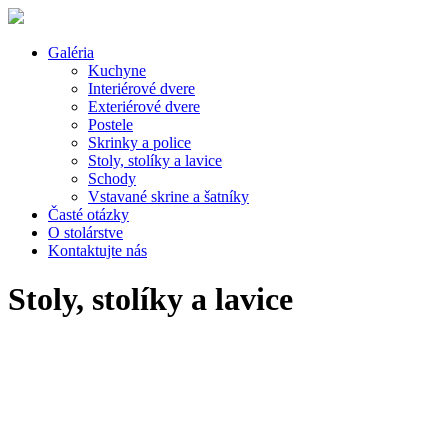
Galéria
Kuchyne
Interiérové dvere
Exteriérové dvere
Postele
Skrinky a police
Stoly, stolíky a lavice
Schody
Vstavané skrine a šatníky
Časté otázky
O stolárstve
Kontaktujte nás
Stoly, stolíky a lavice