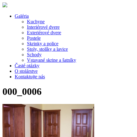
Galéria
Kuchyne
Interiérové dvere
Exteriérové dvere
Postele
Skrinky a police
Stoly, stolíky a lavice
Schody
Vstavané skrine a šatníky
Časté otázky
O stolárstve
Kontaktujte nás
000_0006