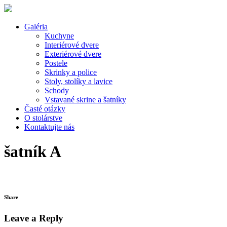
Galéria
Kuchyne
Interiérové dvere
Exteriérové dvere
Postele
Skrinky a police
Stoly, stolíky a lavice
Schody
Vstavané skrine a šatníky
Časté otázky
O stolárstve
Kontaktujte nás
šatník A
Share
Leave a Reply